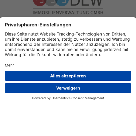
Wir haben unsere Berufszulassungen gem. § 34 c, Absatz 1
Satz 1 GewO
Aufsichtsbehörde:
Stadt Münster
Mitglied in den Berufsverbänden