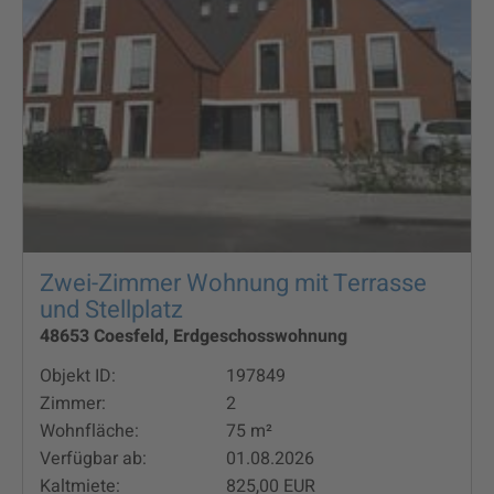
Zwei-Zimmer Wohnung mit Terrasse
und Stellplatz
48653 Coesfeld, Erdgeschosswohnung
Objekt ID:
197849
Zimmer:
2
Wohnfläche:
75 m²
Verfügbar ab:
01.08.2026
Kaltmiete:
825,00 EUR