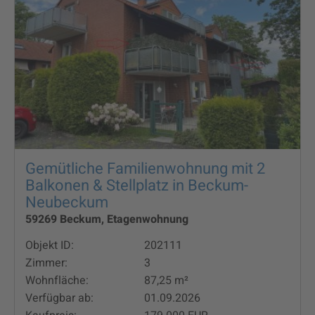
Gemütliche Familienwohnung mit 2
Balkonen & Stellplatz in Beckum-
Neubeckum
59269 Beckum, Etagenwohnung
Objekt ID:
202111
Zimmer:
3
Wohnfläche:
87,25 m²
Verfügbar ab:
01.09.2026