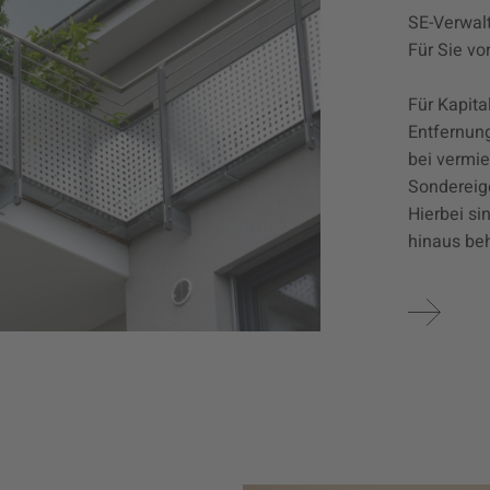
SE-Verwalt
Für Sie vor
Für Kapita
Entfernun
bei vermi
Sondereig
Hierbei si
hinaus behi