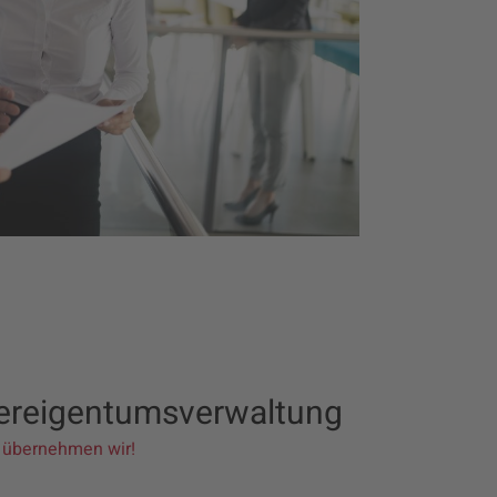
reigentums­verwaltung
t übernehmen wir!