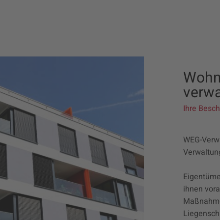
Wohn
verwa
Ihre Besch
WEG-Verwal
Verwaltu
Eigentüme
ihnen vora
Maßnahmen
Liegenscha