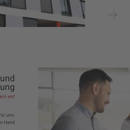
 und
tung
ern wir!
für uns:
er Hand