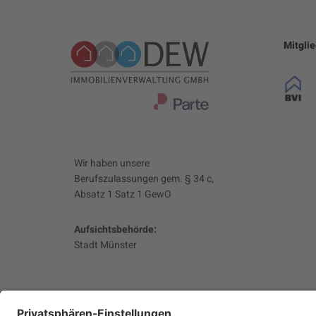
Mitgli
Wir haben unsere
Berufszulassungen gem. § 34 c,
Absatz 1 Satz 1 GewO
Aufsichtsbehörde:
Stadt Münster