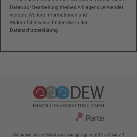
Daten zur Bearbeitung meines Anliegens verwendet
werden. Weitere Informationen und
Widerrufshinweise finden Sie in der
Datenschutzerklärung
A
l
t
e
r
n
a
t
i
v
e
:
Wir haben unsere Berufszulassungen gem. § 34 c, Absatz 1