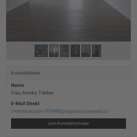
2
/
6
Kontaktdaten
Name
Frau Annika Többer
E-Mail Direkt
z+immoscout+197849@inquiries.everreal.co
zum Kontaktformular