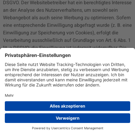
DSGVO. Der Websitebetreiber hat ein berechtigtes Interesse
an der Analyse des Nutzerverhaltens, um sowohl sein
Webangebot als auch seine Werbung zu optimieren. Sofern
eine entsprechende Einwilligung abgefragt wurde (z. B. eine
Einwilligung zur Speicherung von Cookies), erfolgt die
Verarbeitung ausschließlich auf Grundlage von Art. 6 Abs. 1
lit. a DSGVO; die Einwilligung ist jederzeit widerrufbar. Die
Datenübertragung in die USA wird auf die
Standardvertragsklauseln der EU-Kommission gestützt.
Details finden Sie hier:
https//privacy.google.com/businesses/controllerterms/mcc
s/
.
IP Anonymisierung
Wir haben auf dieser Website die Funktion IP-