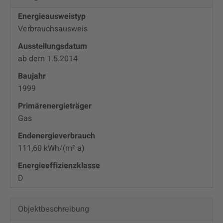
Energieausweistyp
Verbrauchs­ausweis
Ausstellungsdatum
ab dem 1.5.2014
Baujahr
1999
Primärenergieträger
Gas
Endenergie­verbrauch
111,60 kWh/(m²·a)
Energie­effizienz­klasse
D
Objekt­beschreibung