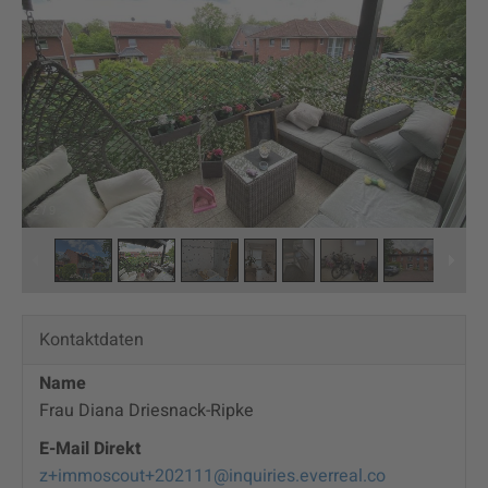
2
/
9
Kontaktdaten
Name
Frau Diana Driesnack-Ripke
E-Mail Direkt
z+immoscout+202111@inquiries.everreal.co