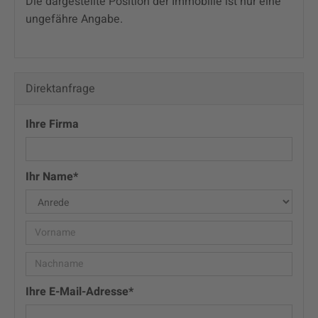
Die dargestellte Position der Immobilie ist nur eine
ungefähre Angabe.
Akzeptieren
powered by
Usercentrics Consent
Management Platform
Direktanfrage
Ihre Firma
Ihr Name*
Ihre E-Mail-Adresse*