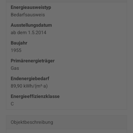
Energieausweistyp
Bedarfs­ausweis
Ausstellungsdatum
ab dem 1.5.2014
Baujahr
1955
Primärenergieträger
Gas
Endenergie­bedarf
89,90 kWh/(m²·a)
Energie­effizienz­klasse
C
Objekt­beschreibung