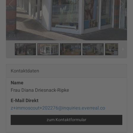
2
/
7
Kontaktdaten
Name
Frau Diana Driesnack-Ripke
E-Mail Direkt
z+immoscout+202276@inquiries.everreal.co
zum Kontaktformular