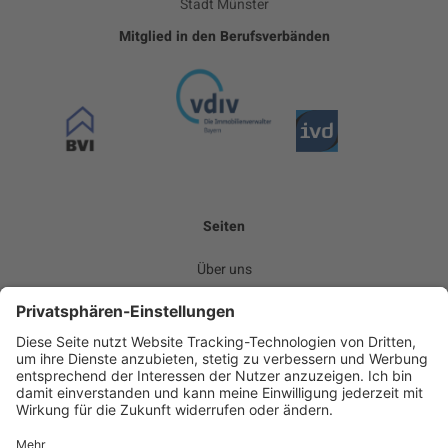
Stadt Münster
Mitglied in den Berufsverbänden
Seiten
Über uns
Leistungen
Kommunikation
Team
Karriere
News